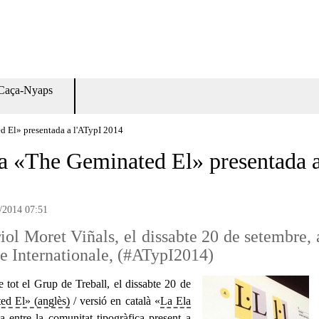
Caça-Nyaps
ed El» presentada a l'ATypI 2014
cia «The Geminated El» presentada 
/2014 07:51
ol Moret Viñals, el dissabte 20 de setembre, 
e Internationale, (#ATypI2014)
tot el Grup de Treball, el dissabte 20 de
d El» (anglès)
/ versió en català «
La Ela
entre la comunitat tipogràfica present a