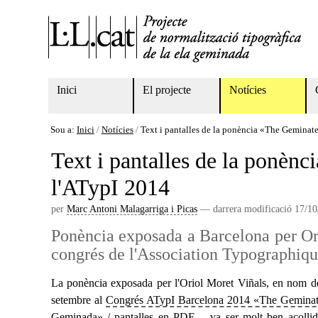
Ves
Eines
al
personals
contingut.
|
Salta
a
la
Navigation
Inici
El projecte
Notícies
navegació
Sou a:
Inici
/
Notícies
/
Text i pantalles de la ponència «The Geminat
Text i pantalles de la ponèn
l'ATypI 2014
per
Marc Antoni Malagarriga i Picas
—
darrera modificació
17/10
Ponència exposada a Barcelona per Ori
congrés de l'Association Typographiqu
La ponència exposada per l'Oriol Moret Viñals, en nom de 
setembre al
Congrés ATypI Barcelona 2014 «The Geminate
Geminada
» /
pantalles en PDF
…va ser molt ben acollida 