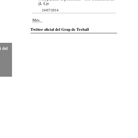
(L·L)»
24/07/2014
Notícies
Més...
-
Twitter oficial del Grup de Treball
i del