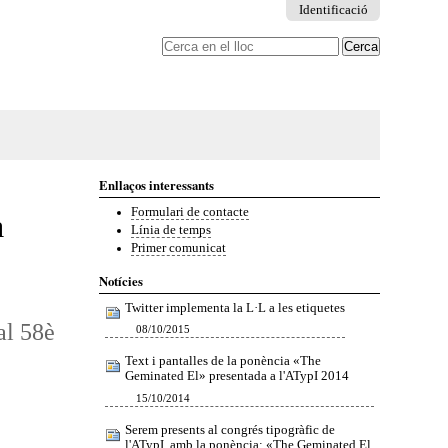
Identificació
Cerca
Cerca
avançada…
Enllaços interessants
Formulari de contacte
a
Línia de temps
Primer comunicat
Notícies
Twitter implementa la L·L a les etiquetes
al 58è
08/10/2015
Text i pantalles de la ponència «The
Geminated El» presentada a l'ATypI 2014
15/10/2014
Serem presents al congrés tipogràfic de
l'ATypI, amb la ponència: «The Geminated El