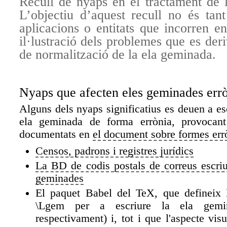
Recull de nyaps en el tractament de 
L’objectiu d’aquest recull no és tant
aplicacions o entitats que incorren e
il·lustració dels problemes que es de
de normalització de la ela geminada.
Nyaps que afecten eles geminades err
Alguns dels nyaps significatius es deuen a esc
ela geminada de forma errònia, provocant
documentats en
el document sobre formes err
Censos, padrons i registres jurídics
La BD de codis postals de correus escri
geminades
El paquet Babel del TeX, que defineix 
\Lgem per a escriure la ela gemi
respectivament) i, tot i que l'aspecte vis