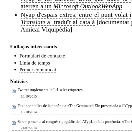
aterren a un
Microsoft OutlookWebApp
Nyap d'espais extres, entre el punt volat i
Translate
al traduïr al català
[documentat
Amical Viquipèdia]
Enllaços interessants
Formulari de contacte
Línia de temps
Primer comunicat
Notícies
Twitter implementa la L·L a les etiquetes
08/10/2015
Text i pantalles de la ponència «The Geminated El» presentada a l'ATy
15/10/2014
Serem presents al congrés tipogràfic de l'ATypI, amb la ponència: «The
24/07/2014