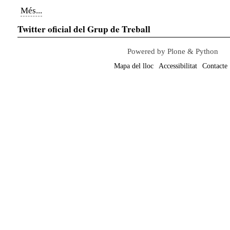
Notícies
Més...
-
Twitter oficial del Grup de Treball
Powered by Plone & Python
Mapa del lloc
Accessibilitat
Contacte