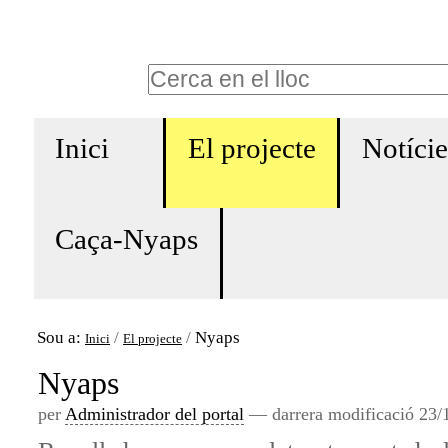
Ves
Eines
al
personals
Cerca
contingut.
Cerca
|
Navigation
avançada…
Salta
Inici
El projecte
Notície
a
la
Caça-Nyaps
navegació
Sou a:
/
/
Nyaps
Inici
El projecte
Nyaps
per
Administrador del portal
—
darrera modificació
23/1