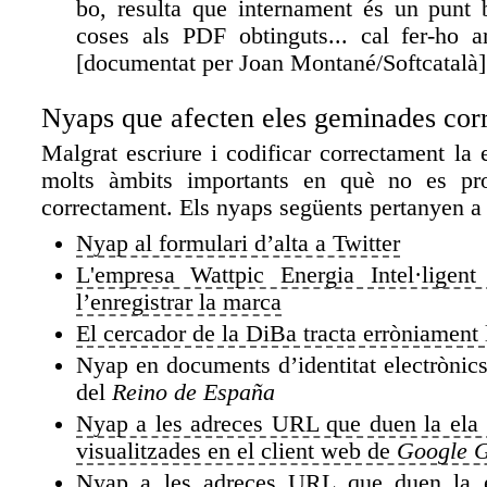
bo, resulta que internament és un punt b
coses als PDF obtinguts... cal fer-ho a
[documentat per Joan Montané/Softcatalà]
Nyaps que afecten eles geminades cor
Malgrat escriure i codificar correctament la
molts àmbits importants en què no es pro
correctament. Els nyaps següents pertanyen a 
Nyap al formulari d’alta a Twitter
L'empresa Wattpic Energia Intel·ligen
l’enregistrar la marca
El cercador de la DiBa tracta erròniament
Nyap en documents d’identitat electrònics
del
Reino de España
Nyap a les adreces URL que duen la ela
visualitzades en el client web de
Google 
Nyap a les adreces URL que duen la 