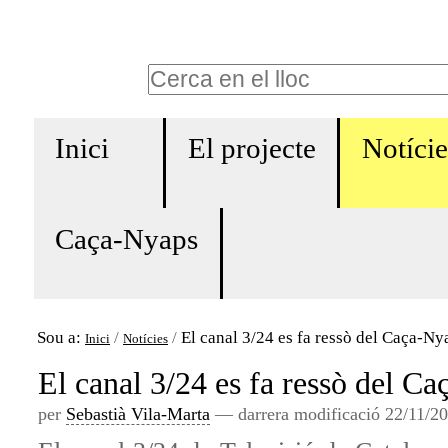
Ves
Eines
al
personals
Cerca
contingut.
Cerca
|
Navigation
avançada…
Salta
Inici
El projecte
Notície
a
la
Caça-Nyaps
navegació
Sou a:
/
/
El canal 3/24 es fa ressò del Caça-Ny
Inici
Notícies
El canal 3/24 es fa ressò del C
per
Sebastià Vila-Marta
—
darrera modificació
22/11/20