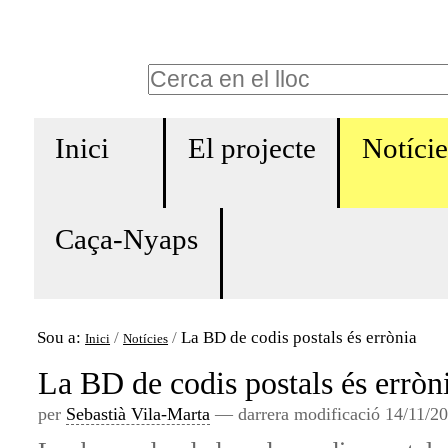
Ves
Eines
al
personals
Cerca
contingut.
Cerca
|
Navigation
avançada…
Salta
Inici
El projecte
Notície
a
la
Caça-Nyaps
navegació
Sou a:
/
/
La BD de codis postals és errònia
Inici
Notícies
La BD de codis postals és erròn
per
Sebastià Vila-Marta
—
darrera modificació
14/11/20