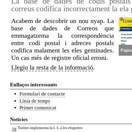
La base de dades de codis postals 
correus codifica incorrectament la el
Acabem de descobrir un nou nyap. La
base de dades de Correos que
emmagatzema la correspondència
entre codi postal i adreces postals
codifica malament les eles geminades.
Pàgina
Un cas més de registre oficial erroni.
Llegiu la resta de la informació
.
Enllaços interessants
Formulari de contacte
Línia de temps
Primer comunicat
Notícies
Twitter implementa la L·L a les etiquetes