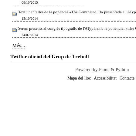
08/10/2015
Text i pantalles de la ponència «The Geminated El» presentada a l'ATy
15/10/2014
Serem presents al congrés tipogràfic de l'ATypI, amb la ponència: «The
24/07/2014
Notícies
Més...
-
Twitter oficial del Grup de Treball
Powered by Plone & Python
Mapa del lloc
Accessibilitat
Contacte