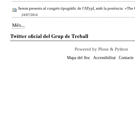
Serem presents al congrés tipogràfic de l'ATypI, amb la ponència: «The
24/07/2014
Notícies
Més...
-
Twitter oficial del Grup de Treball
Powered by Plone & Python
Mapa del lloc
Accessibilitat
Contacte