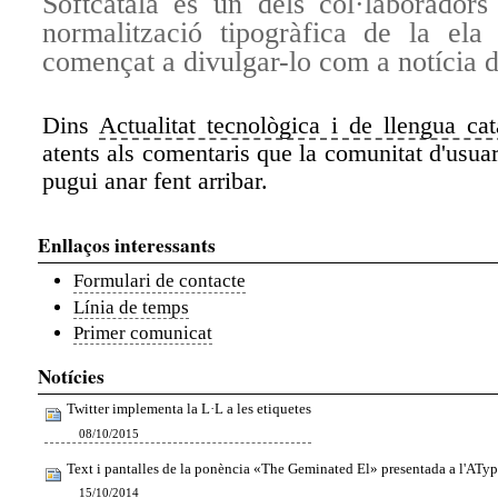
Softcatalà és un dels col·laboradors
normalització tipogràfica de la ela
començat a divulgar-lo com a notícia di
Dins
Actualitat tecnològica i de llengua cat
atents als comentaris que la comunitat d'usuar
pugui anar fent arribar.
Enllaços interessants
Formulari de contacte
Línia de temps
Primer comunicat
Notícies
Twitter implementa la L·L a les etiquetes
08/10/2015
Text i pantalles de la ponència «The Geminated El» presentada a l'ATy
15/10/2014