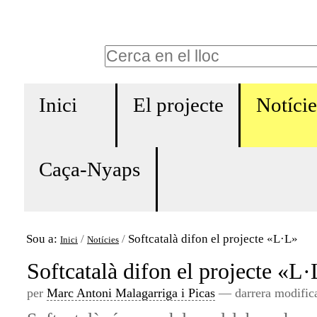
Ves
Eines
al
personals
Cerca
contingut.
Cerca
|
Navigation
avançada…
Salta
Inici
El projecte
Notície
a
la
Caça-Nyaps
navegació
Sou a:
/
/
Softcatalà difon el projecte «L·L»
Inici
Notícies
Softcatalà difon el projecte «L
per
Marc Antoni Malagarriga i Picas
—
darrera modific