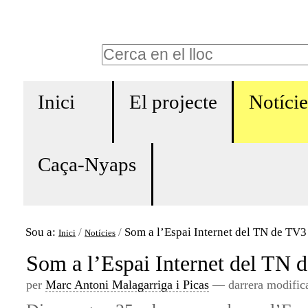
Ves
Eines
al
personals
Cerca
contingut.
Cerca
|
Navigation
avançada…
Salta
Inici
El projecte
Notície
a
la
Caça-Nyaps
navegació
Sou a:
/
/
Som a l’Espai Internet del TN de TV3
Inici
Notícies
Som a l’Espai Internet del TN 
per
Marc Antoni Malagarriga i Picas
—
darrera modific