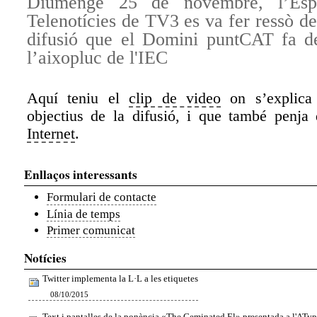
Diumenge 25 de novembre, l’Espa
Telenotícies de TV3 es va fer ressò d
difusió que el Domini puntCAT fa de
l’aixopluc de l'IEC
Aquí teniu el
clip de video
on s
’
explic
objectius de la difusió, i que també penja
Internet
.
Enllaços interessants
Formulari de contacte
Línia de temps
Primer comunicat
Notícies
Twitter implementa la L·L a les etiquetes
08/10/2015
Text i pantalles de la ponència «The Geminated El» presentada a l'ATy