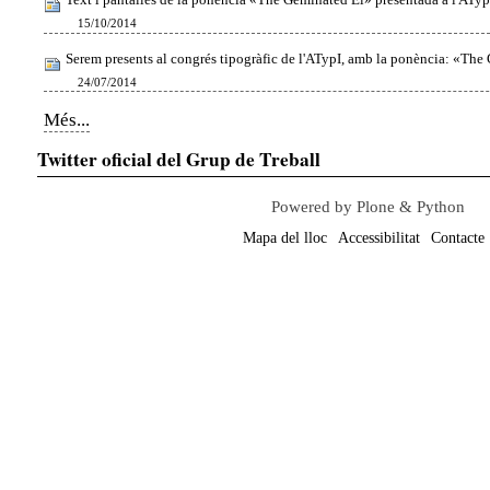
15/10/2014
Serem presents al congrés tipogràfic de l'ATypI, amb la ponència: «The
24/07/2014
Notícies
Més...
-
Twitter oficial del Grup de Treball
Powered by Plone & Python
Mapa del lloc
Accessibilitat
Contacte