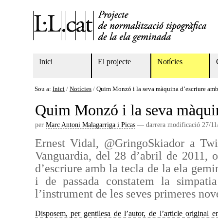
Ves
Eines
al
personals
contingut.
|
Salta
a
la
Navigation
Inici
El projecte
Notícies
navegació
Sou a:
Inici
/
Notícies
/
Quim Monzó i la seva màquina d’escriure am
Quim Monzó i la seva màquin
per
Marc Antoni Malagarriga i Picas
—
darrera modificació
27/11
Ernest Vidal, @GringoSkiador a Twi
Vanguardia, del 28 d’abril de 2011, 
d’escriure amb la tecla de la ela gem
i de passada constatem la simpatia 
l’instrument de les seves primeres nove
Disposem, per gentilesa de l’autor, de l’article original e