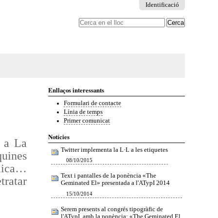
Identificació
Cerca
Cerca
avançada…
Enllaços interessants
Formulari de contacte
Línia de temps
Primer comunicat
Notícies
ó a La
Twitter implementa la L·L a les etiquetes
quines
08/10/2015
blica…
Text i pantalles de la ponència «The
tratar
Geminated El» presentada a l'ATypI 2014
15/10/2014
Serem presents al congrés tipogràfic de
l'ATypI, amb la ponència: «The Geminated El