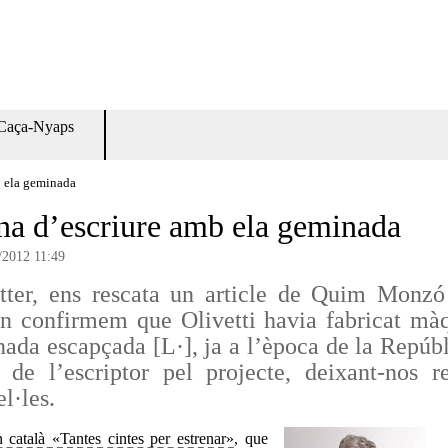
Caça-Nyaps
b ela geminada
a d’escriure amb ela geminada
/2012 11:49
tter, ens rescata un article de Quim Monz
on confirmem que Olivetti havia fabricat mà
inada escapçada [L·], ja a l’època de la Repú
de l’escriptor pel projecte, deixant-nos re
l·les.
n català «Tantes cintes per estrenar»
, que