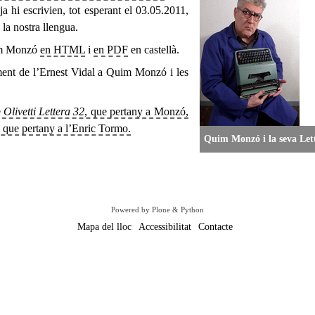
ja hi escrivien, tot esperant el 03.05.2011,
la nostra llengua.
uim Monzó
en HTML
i
en PDF
en castellà.
ent de l’Ernest Vidal a Quim Monzó i les
e
Olivetti Lettera 32
, que pertany a Monzó,
, que pertany a l’Enric Tormo.
Quim Monzó i la seva Let
Powered by Plone & Python
Mapa del lloc
Accessibilitat
Contacte