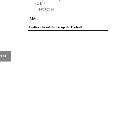
(L·L)»
24/07/2014
Notícies
Més...
-
Twitter oficial del Grup de Treball
tera